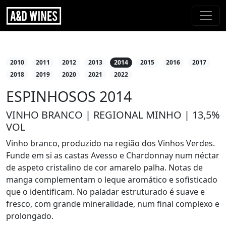
2010
2011
2012
2013
2014
2015
2016
2017
2018
2019
2020
2021
2022
ESPINHOSOS 2014
VINHO BRANCO | REGIONAL MINHO | 13,5%
VOL
Vinho branco, produzido na região dos Vinhos Verdes.
Funde em si as castas Avesso e Chardonnay num néctar
de aspeto cristalino de cor amarelo palha. Notas de
manga complementam o leque aromático e sofisticado
que o identificam. No paladar estruturado é suave e
fresco, com grande mineralidade, num final complexo e
prolongado.