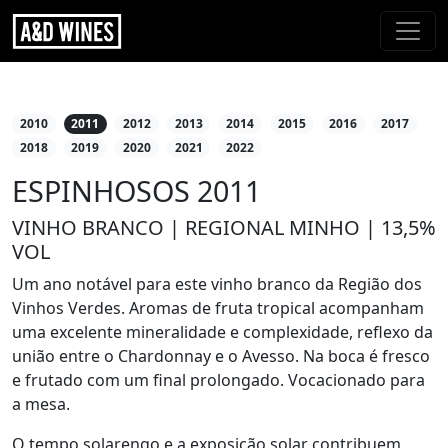
2010
2011
2012
2013
2014
2015
2016
2017
2018
2019
2020
2021
2022
ESPINHOSOS 2011
VINHO BRANCO | REGIONAL MINHO | 13,5%
VOL
Um ano notável para este vinho branco da Região dos
Vinhos Verdes. Aromas de fruta tropical acompanham
uma excelente mineralidade e complexidade, reflexo da
união entre o Chardonnay e o Avesso. Na boca é fresco
e frutado com um final prolongado. Vocacionado para
a mesa.
O tempo solarengo e a exposição solar contribuem