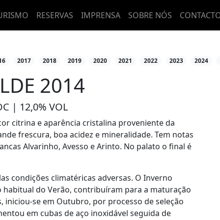
URISMO
RESERVAS
IMPRENSA
SOBRE NÓS
CONTACT
16
2017
2018
2019
2020
2021
2022
2023
2024
LDE 2014
C | 12,0% VOL
r citrina e aparência cristalina proveniente da
ande frescura, boa acidez e mineralidade. Tem notas
ancas Alvarinho, Avesso e Arinto. No palato o final é
las condições climatéricas adversas. O Inverno
co habitual do Verão, contribuíram para a maturação
as, iniciou-se em Outubro, por processo de seleção
entou em cubas de aço inoxidável seguida de