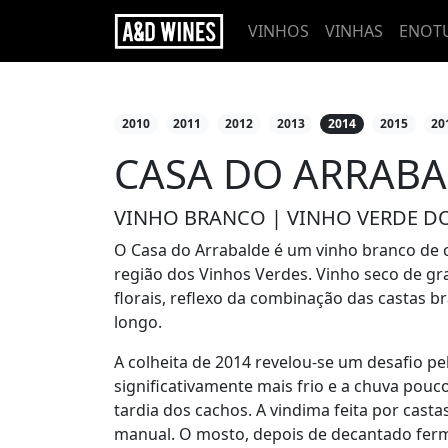
VINHOS
VINHAS
ENOT
2010
2011
2012
2013
2014
2015
20
CASA DO ARRABA
VINHO BRANCO | VINHO VERDE DO
O Casa do Arrabalde é um vinho branco de co
região dos Vinhos Verdes. Vinho seco de gr
florais, reflexo da combinação das castas br
longo.
A colheita de 2014 revelou-se um desafio pe
significativamente mais frio e a chuva pou
tardia dos cachos. A vindima feita por cast
manual. O mosto, depois de decantado ferm