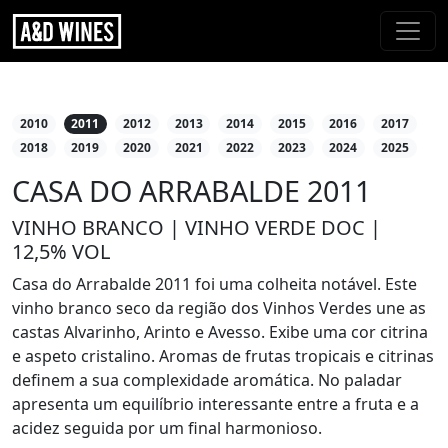
2010
2011
2012
2013
2014
2015
2016
2017
2018
2019
2020
2021
2022
2023
2024
2025
CASA DO ARRABALDE 2011
VINHO BRANCO | VINHO VERDE DOC |
12,5% VOL
Casa do Arrabalde 2011 foi uma colheita notável. Este
vinho branco seco da região dos Vinhos Verdes une as
castas Alvarinho, Arinto e Avesso. Exibe uma cor citrina
e aspeto cristalino. Aromas de frutas tropicais e citrinas
definem a sua complexidade aromática. No paladar
apresenta um equilíbrio interessante entre a fruta e a
acidez seguida por um final harmonioso.